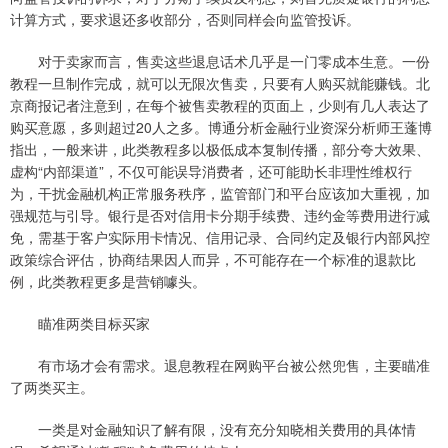
计算方式，要求退还多收部分，否则同样会向监管投诉。
对于卖家而言，售卖这些退息话术几乎是一门零成本生意。一份
教程一旦制作完成，就可以无限次售卖，只要有人购买就能赚钱。北
京商报记者注意到，在每个被售卖教程的页面上，少则有几人表达了
购买意愿，多则超过20人之多。博通分析金融行业资深分析师王蓬博
指出，一般来讲，此类教程多以极低成本复制传播，部分夸大效果、
虚构“内部渠道”，不仅可能误导消费者，还可能助长非理性维权行
为，干扰金融机构正常服务秩序，监管部门和平台应该加大重视，加
强规范与引导。银行是否对信用卡分期手续费、违约金等费用进行减
免，需基于客户实际用卡情况、信用记录、合同约定及银行内部风控
政策综合评估，协商结果因人而异，不可能存在一个标准的退款比
例，此类教程更多是营销噱头。
瞄准两类目标买家
有市场才会有需求。退息教程在网购平台被公然兜售，主要瞄准
了两类买主。
一类是对金融知识了解有限，没有充分知晓相关费用的具体情