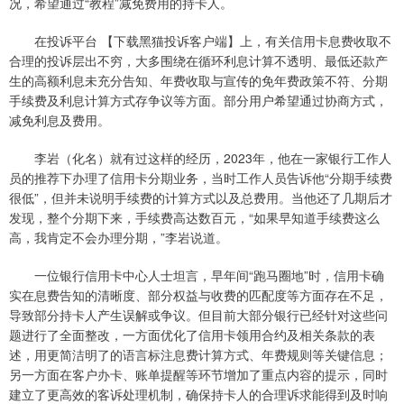
况，希望通过“教程”减免费用的持卡人。
在投诉平台 【下载黑猫投诉客户端】上，有关信用卡息费收取不
合理的投诉层出不穷，大多围绕在循环利息计算不透明、最低还款产
生的高额利息未充分告知、年费收取与宣传的免年费政策不符、分期
手续费及利息计算方式存争议等方面。部分用户希望通过协商方式，
减免利息及费用。
李岩（化名）就有过这样的经历，2023年，他在一家银行工作人
员的推荐下办理了信用卡分期业务，当时工作人员告诉他“分期手续费
很低”，但并未说明手续费的计算方式以及总费用。当他还了几期后才
发现，整个分期下来，手续费高达数百元，“如果早知道手续费这么
高，我肯定不会办理分期，”李岩说道。
一位银行信用卡中心人士坦言，早年间“跑马圈地”时，信用卡确
实在息费告知的清晰度、部分权益与收费的匹配度等方面存在不足，
导致部分持卡人产生误解或争议。但目前大部分银行已经针对这些问
题进行了全面整改，一方面优化了信用卡领用合约及相关条款的表
述，用更简洁明了的语言标注息费计算方式、年费规则等关键信息；
另一方面在客户办卡、账单提醒等环节增加了重点内容的提示，同时
建立了更高效的客诉处理机制，确保持卡人的合理诉求能得到及时响