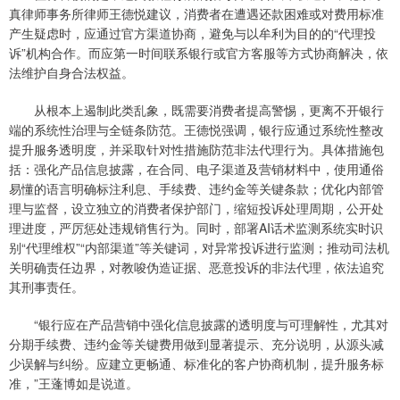
真律师事务所律师王德悦建议，消费者在遭遇还款困难或对费用标准
产生疑虑时，应通过官方渠道协商，避免与以牟利为目的的“代理投
诉”机构合作。而应第一时间联系银行或官方客服等方式协商解决，依
法维护自身合法权益。
从根本上遏制此类乱象，既需要消费者提高警惕，更离不开银行
端的系统性治理与全链条防范。王德悦强调，银行应通过系统性整改
提升服务透明度，并采取针对性措施防范非法代理行为。具体措施包
括：强化产品信息披露，在合同、电子渠道及营销材料中，使用通俗
易懂的语言明确标注利息、手续费、违约金等关键条款；优化内部管
理与监督，设立独立的消费者保护部门，缩短投诉处理周期，公开处
理进度，严厉惩处违规销售行为。同时，部署AI话术监测系统实时识
别“代理维权”“内部渠道”等关键词，对异常投诉进行监测；推动司法机
关明确责任边界，对教唆伪造证据、恶意投诉的非法代理，依法追究
其刑事责任。
“银行应在产品营销中强化信息披露的透明度与可理解性，尤其对
分期手续费、违约金等关键费用做到显著提示、充分说明，从源头减
少误解与纠纷。应建立更畅通、标准化的客户协商机制，提升服务标
准，”王蓬博如是说道。