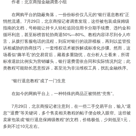
作者：北京商报金融调查小组
在网购平台的隐蔽角落，一份份标价仅几元的“银行退息教程”正
悄然流通。7月29日，北京商报记者调查发现，这些被包装成保姆级
指南的文档，号称能让持卡人轻松追回信用卡分期手续费、违约金和
循环利息，甚至标榜首轮协商退50%—80%。教程内容详尽到令人咋
舌，从拨打客服电话的流程，到应对银行的说辞模板，再到以监管投
诉相威胁的协商技巧，一套维权话术被拆解成标准化步骤。然而，这
场看似“薅羊毛”的交易背后，藏着多重隐忧，在分析人士看来，所谓
标准退款比例实为营销噱头，银行退费需依合同和实际情况判定；此
类教程可能助长恶意投诉，甚至沦为非法维权工具，扰乱金融秩序。
“银行退息教程”成了一门生意
在如今的网购平台上，一种特殊的商品正被悄然“兜售”。
7月29日，北京商报记者注意到，在一些二手交易平台，输入“退
息”“退费”等关键词，多个售卖相关教程的帖子便会映入眼帘。这些被
卖家包装成“银行退息保姆级教程”的文档，价格极低，少则低至1元，
多则不过10元左右。