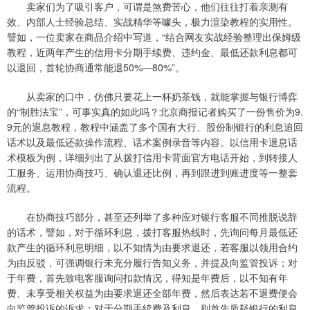
卖家们为了吸引客户，可谓是煞费苦心，他们往往打着亲测有
效、内部人士经验总结、实战精华等噱头，极力渲染教程的实用性。
譬如，一位卖家在商品介绍中写道，“结合网友实战经验整理出保姆级
教程，近两年产生的信用卡分期手续费、违约金、最低还款利息都可
以退回，首轮协商通常能退50%—80%”。
从卖家的口中，仿佛只要花上一杯奶茶钱，就能掌握与银行博弈
的“制胜法宝”，可事实真的如此吗？北京商报记者购买了一份售价为9.
9元的退息教程，教程中涵盖了多个国有大行、股份制银行的利息追回
话术以及最低还款操作流程、话术案例录音等内容。以信用卡退息话
术模板为例，详细列出了从拨打信用卡背面官方电话开始，到转接人
工服务、运用协商技巧、确认退还比例，再到跟进到账进度等一整套
流程。
在协商技巧部分，甚至还列举了多种应对银行客服不同推脱说辞
的话术，譬如，对于循环利息，拨打客服热线时，先询问每月最低还
款产生的循环利息明细，以不知情为由要求退还，若客服以领用合约
为由反驳，可强调银行未充分履行告知义务，并提及向监管投诉；对
于年费，首先致电客服询问扣款情况，得知是年费后，以不知有年
费、未享受相关权益为由要求退还全部年费，然后表达若不退费便会
向监管投诉的诉求；对于分期手续费及利息，则首先质疑银行的利息