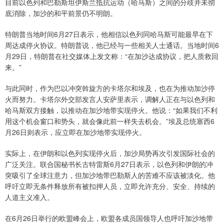
目前以色列和巴勒斯坦伊斯兰抵抗运动（哈马斯）之间的分歧并未彻
底消除，加沙的和平前景仍不明朗。
特朗普当地时间6月27日表示，他相信以色列同哈马斯可能最早在下
周达成停火协议。特朗普说，他已经与一些相关人士通话。当地时间6
月29日，特朗普在社交媒体上发文称：“在加沙达成协议，把人质救回
来。”
与此同时，作为巴以冲突斡旋方的卡塔尔和埃及，也在为推动加沙停
火而努力。卡塔尔外交部发言人安萨里表示，调解人正在与以色列和
哈马斯双方接触，以推动在加沙地带实现停火。他说：“如果我们不利
用这个机会窗口和势头，就会像此前一样失去机会。”埃及总统塞西6
月26日则表示，应立即在加沙地带实现停火。
实际上，在伊朗和以色列实现停火后，加沙局势再次引发国际社会的
广泛关注。联合国秘书长古特雷斯6月27日表示，以色列和伊朗的冲
突吸引了全球注意力，但加沙地带巴勒斯人的苦难不应该被淡化。他
呼吁立即无条件释放所有被扣押人员，立即允许充分、安全、持续的
人道主义准入。
在6月26日举行的欧盟峰会上，欧盟各成员国领导人也呼吁加沙地带