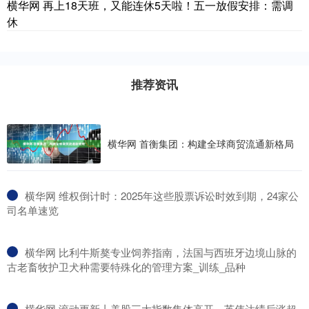
横华网 再上18天班，又能连休5天啦！五一放假安排：需调
休
推荐资讯
横华网 首衡集团：构建全球商贸流通新格局
​横华网 维权倒计时：2025年这些股票诉讼时效到期，24家公
司名单速览
​横华网 比利牛斯獒专业饲养指南，法国与西班牙边境山脉的
古老畜牧护卫犬种需要特殊化的管理方案_训练_品种
​横华网 滚动更新丨美股三大指数集体高开，英伟达绩后涨超