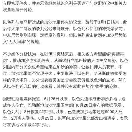
立即实现停火，并表示将继续就以色列是否遵守与欧盟协议中相关人
权条款展开讨论。
以色列与哈马斯达成的加沙地带停火协议第一阶段于3月1日结束，此
后停火第二阶段的谈判迟迟未能展开。以色列和伊朗的冲突爆发前，
中东局势刚刚实现一定程度的缓和，但以色列袭击伊朗令加沙局势陷
入“无人问津”的境地。
不少媒体分析认为，在以伊冲突结束后，相关各方希望能够“再接再
厉”，推动加沙也实现停火，从而缓解当地严峻的人道主义局势。以色
列国内部分民众也希望结束在加沙的冲突，让被扣押人员获释。不
过，加沙地带能否实现停火，主要取决于以色列、哈马斯能够接受怎
样的停火条件，另外也要看美国是否会改变偏袒以色列的立场。然而
从以色列近几日的行动来看，其并没有就此在加沙“收手”的迹象。
据巴勒斯坦媒体报道，6月26日以来，以色列连续袭击加沙多地，造
成多人伤亡。巴勒斯坦加沙地带卫生部门6月28日发布的数据显示，
以色列3月18日恢复军事行动以来，已造成加沙地带超过6000人死
亡，2万多人受伤。6月29日，以军向加沙地带北部发出撤离令，表示
将在该地区采取军事行动。