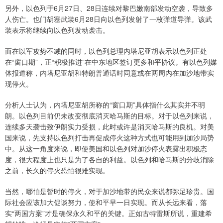
另外，以色列于6月27日、28日连续对黎巴嫩南部发动空袭，导致多
人伤亡。也门胡塞武装6月28日向以色列发射了一枚弹道导弹。该武
装表示将继续向以色列发动袭击。
而在以军攻势不减的同时，以色列总理内塔尼亚胡表示以色列正处
在“窗口期”，正“积极推进”在中东地区签订更多和平协议。有以色列媒
体报道称，内塔尼亚胡和特朗普通话时同意或在两周内在加沙地带实
现停火。
分析人士认为，内塔尼亚胡所称的“窗口期”具体指什么其实并不明
朗。以色列目前仍未改变彻底消灭哈马斯的目标。对于以色列来说，
连续多天袭击致伊朗实力受损，此时或许是消灭哈马斯的良机。对美
国来说，先支持以色列打击再促成停火这种方式也可能用到加沙局势
中。从这一角度来说，即使美国和以色列对加沙停火表露出积极态
度，很大程度上也只是为了各自的利益。以色列和哈马斯的分歧消除
之前，长久的停火恐怕很难实现。
当然，哪怕是暂时的停火，对于加沙地带的民众来说都弥足珍贵。国
际社会应该加大促谈努力，使和平早一日实现。而从长远来看，落
实“两国方案”才是确保永久和平的关键。正如古特雷斯所说，重建希