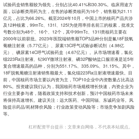
试验药盒销售额较为领先，分别占比40.41%和30.30%。临床用途方
面，以诊断类用药为主，在售的诊断类核药为16个，销售额为21.11
亿元，占比为66.26%。截至2024年10月，中国上市的核药产品共涉
及12种核素，99mTc、131I、125I为使用率排名前三的核素，批准文
号数分别为48个、16个、12个，其中99mTc、131I类核药主要在
2000年以前获批。2023年医院端销售额TOP3品种分别是氟18F脱氧
葡糖注射液（5.77亿元）、尿素13C呼气试验诊断试剂（4.98亿
元）、碘尿素14C呼气试验药盒（4.67亿元）。从市场增速看，氯化
镭223Ra注射液、钇90Y微球注射液、磷32P酸钠盐口服溶液是近5年
复合增速最高的品种，分别为551.17%、335.09%、31.15%。其中，
18F脱氧葡糖注射液销售额最大，氯化镭223Ra注射液增速最快。目
前，中国核药市场主要以内资为主，TOP10企业中内资数量占比高达
80%。投资建议我们认为，我国核药市场规模增长快速，内资企业为
行业主要参与者，随着政策支持和技术创新，预计中国核药市场未来
将保持高速增长。建议关注：远大医药、中国同辐、东诚药业等。风
险提示药品/耗材降价风险；行业政策变动风险等；市场竞争加剧风险
等。
杠杆配资平台提示：文章来自网络，不代表本站观点。