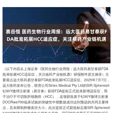
（以下内容从上海证券《医药生物行业周报：远大医药易甘泰获FDA
批准拓展HCC适应症，关注核药产业链机遇》研报附件原文摘录）主
要观点远大医药易甘泰获FDA批准拓展HCC适应症。2025年7月7日，
远大医药发布公告，联营公司Sirtex Medical Pty Ltd的SIR-Spheres®
钇90Y微球注射液（易甘泰）获得FDA提前正式批准新增适应症，用
于治疗不可切除肝细胞癌（HCC），这项获批基于钇90Y微球注射液
DOORwaY90临床试验的突破性中期数据成功达到预设的共同主要终
点，且未限制肿瘤直径大小。此次提前正式获批标志着SIR-Spheres®
钇90Y微球注射液成为全球首个且唯一获FDA批准用于不可切除HCC