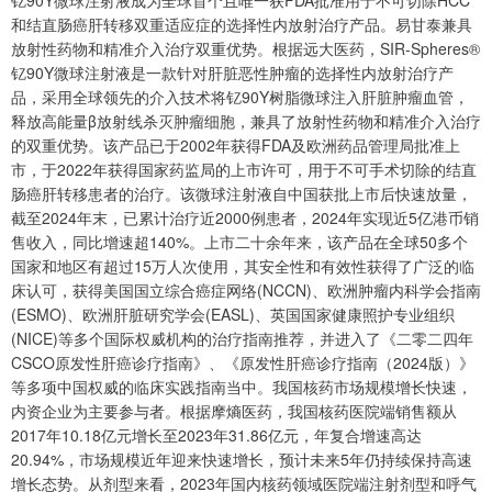
和结直肠癌肝转移双重适应症的选择性内放射治疗产品。易甘泰兼具
放射性药物和精准介入治疗双重优势。根据远大医药，SIR-Spheres®
钇90Y微球注射液是一款针对肝脏恶性肿瘤的选择性内放射治疗产
品，采用全球领先的介入技术将钇90Y树脂微球注入肝脏肿瘤血管，
释放高能量β放射线杀灭肿瘤细胞，兼具了放射性药物和精准介入治疗
的双重优势。该产品已于2002年获得FDA及欧洲药品管理局批准上
市，于2022年获得国家药监局的上市许可，用于不可手术切除的结直
肠癌肝转移患者的治疗。该微球注射液自中国获批上市后快速放量，
截至2024年末，已累计治疗近2000例患者，2024年实现近5亿港币销
售收入，同比增速超140%。上市二十余年来，该产品在全球50多个
国家和地区有超过15万人次使用，其安全性和有效性获得了广泛的临
床认可，获得美国国立综合癌症网络(NCCN)、欧洲肿瘤内科学会指南
(ESMO)、欧洲肝脏研究学会(EASL)、英国国家健康照护专业组织
(NICE)等多个国际权威机构的治疗指南推荐，并进入了《二零二四年
CSCO原发性肝癌诊疗指南》、《原发性肝癌诊疗指南（2024版）》
等多项中国权威的临床实践指南当中。我国核药市场规模增长快速，
内资企业为主要参与者。根据摩熵医药，我国核药医院端销售额从
2017年10.18亿元增长至2023年31.86亿元，年复合增速高达
20.94%，市场规模近年迎来快速增长，预计未来5年仍持续保持高速
增长态势。从剂型来看，2023年国内核药领域医院端注射剂型和呼气