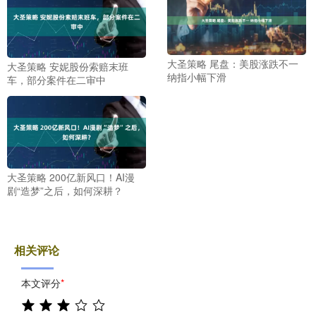
大圣策略 尾盘：美股涨跌不一
大圣策略 安妮股份索赔末班
纳指小幅下滑
车，部分案件在二审中
大圣策略 200亿新风口！AI漫
剧“造梦”之后，如何深耕？
相关评论
本文评分
*