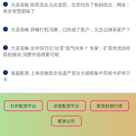
​大圣策略 陈奕迅女儿出道照，五官结合了爸妈优点，网友：
有全智贤那味了
​大圣策略 薛蟠打死冯渊，已经成了黑户，又怎么继承家产？
​大圣策略 全年50万亿“社零”底气何来？ 专家：扩需求优供给
双轮驱动 消费市场增量可期
​速盈配资 上海非物质文化遗产首次大规模集中亮相卡萨布兰
卡
杠杆配资平台
炒股配资平台
配资炒股行情
配资公司