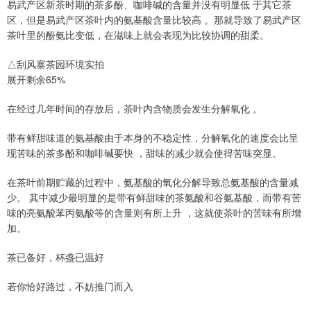
易武产区新茶时期的茶多酚、咖啡碱的含量并没有明显低 于其它茶
区，但是易武产区茶叶内的氨基酸含量比较高 。那就导致了易武产区
茶叶里的酚氨比变低，在滋味上就会表现为比较协调的甜柔。
△刮风寨茶园环境实拍
展开剩余65%
在经过几年时间的存放后，茶叶内含物质会发生分解氧化 。
带有鲜甜味道的氨基酸由于本身的不稳定性，分解氧化的速度会比呈
现苦味的茶多酚和咖啡碱要快 ，甜味的减少就会使得苦味突显。
在茶叶前期贮藏的过程中，氨基酸的氧化分解导致总氨基酸的含量减
少。 其中减少最明显的是带有鲜甜味的茶氨酸和谷氨基酸，而带有苦
味的亮氨酸苯丙氨酸等的含量则有所上升 ，这就使茶叶的苦味有所增
加。
茶已备好，杯盏已温好
若你恰好路过，不妨推门而入