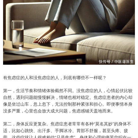
有焦虑症的人和没焦虑症的人，到底有哪些不一样呢？
第一，生活节奏和情绪体验截然不同。没焦虑症的人，心情起伏比较
自然，遇到问题能慢慢解决，情绪也相对稳定。焦虑症患者的内心却
像是坐过山车，忽上忽下，无法控制那种紧张和担心。即便事情本身
没多严重，心里也会放大成大问题，焦虑感铺天盖地而来。
第二，身体反应更复杂。焦虑症患者常常有各种“莫名其妙”的身体不
适，比如心跳快、出汗多、手脚冰冷、胃部不舒服，甚至头疼、疲
劳。这些症状让人很难相信“只是焦虑”，身体和心理的痛苦交织在一