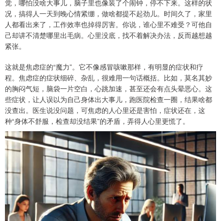
觉，哪怕没啥大事儿，脑子里也像装了个闹钟，停不下来。这样的状
况，搞得人一天到晚心情紧绷，做啥都提不起劲儿。时间久了，家里
人都看出来了，工作效率也掉得厉害。你说，谁心里不难受？可他自
己却讲不清楚哪里出毛病。心里没底，找不着解决办法，反而越想越
紧张。
这就是焦虑症的“魔力”。它不像感冒咳嗽那样，有明显的症状和疗
程。焦虑症的症状细碎、杂乱，很难用一句话概括。比如，莫名其妙
的胸闷气短，脑袋一片空白，心跳加速，甚至还会有点头晕恶心。这
些症状，让人误以为自己身体出大事儿，跑医院检查一圈，结果啥都
没查出。医生说没问题，可焦虑的人心里还是害怕，症状还在，这
种“身体不舒服，检查却没结果”的矛盾，弄得人心里更慌了。