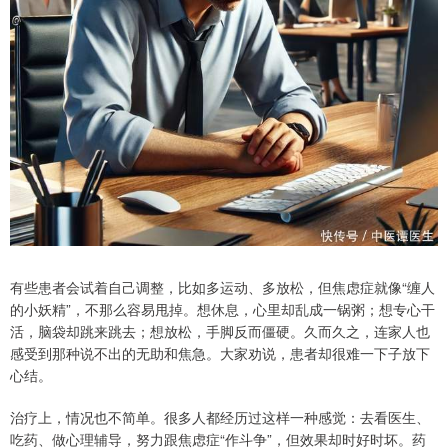
有些患者会试着自己调整，比如多运动、多放松，但焦虑症就像“缠人
的小妖精”，不那么容易甩掉。想休息，心里却乱成一锅粥；想专心干
活，脑袋却跳来跳去；想放松，手脚反而僵硬。久而久之，连家人也
感受到那种说不出的无助和焦急。大家劝说，患者却很难一下子放下
心结。
治疗上，情况也不简单。很多人都经历过这样一种感觉：去看医生、
吃药、做心理辅导，努力跟焦虑症“作斗争”，但效果却时好时坏。药