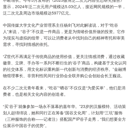
显示，2024年泛二次元用户规模达5.03亿人，接近网民规模的一半，
泛二次元及周边市场规模达5977亿元。
中国传媒大学文化产业管理系主任杨剑飞对此解读说，对于“吃谷
人”来说，“谷子”不仅是一件商品，更是为情绪价值所做的投资。它作
为现实与虚拟的纽带，可以让消费者从中找到自己的精神寄托和审美
需求，寻找到情感的依托。
“Z世代不再满足于传统商品的使用价值，更关注情感消费，通过收藏
徽章、立牌、手办等一系列不断衍生的‘谷子’商品，构建基于文化认同
的社交体系，用文化标识重构新一代创新与消费的经济秩序。”金融博
物馆理事长、非营利性民间行业协会全联并购公会创始会长王巍说。
在不少二次元青年看来，“吃谷”“晒谷”不仅仅是“为爱买单”，他们是消
费者，也是相关文化内容的创造者。
“买‘谷子’就像参加一场永不落幕的嘉年华。”23岁的汉服模特、活动策
划人赵绵绵说，她和同行正在筹备“国谷文化周”，计划用“三坑”服饰
（三种服饰的合称——记者注）搭配国产IP谷子走秀，“我们想要全方
位展示中国谷子的优势”。