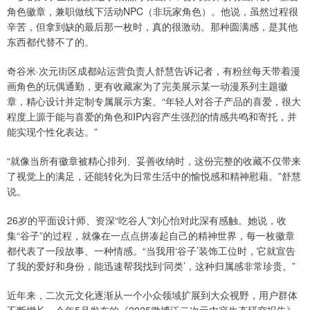
角色徽章，兼职做线下活动NPC（非玩家角色）。他说，虽然过程很
辛苦，但拿到缺的最后那一枚时，真的很激动。那种圆满感，是其他
东西都代替不了的。
奇谷米·次元街区成都站运营负责人舒慧告诉记者，有粉丝每天带着漫
画角色的玩偶通勤，更有收藏家为了完美展示某一动漫系列主题徽
章，精心设计并定制专属展示方案。“年轻人对谷子产品的喜爱，很大
程度上源于能与喜爱的角色和IP内容产生强烈的情感共鸣和寄托，并
能实现个性化表达。”
“就像当所有徽章被精心排列、妥善收纳时，这份完整的收藏不仅带来
了视觉上的满足，还能转化为日常生活中的愉悦感和精神慰藉。”舒慧
说。
26岁的平面设计师、资深“吃谷人”刘心怡对此深有感触。她说，收
集“谷子”的过程，就像在一点点拼凑起自己的精神世界，每一枚徽章
都代表了一段故事、一种情感。“当我用‘谷子’装饰工位时，它就宣告
了我的爱好和身份，能迅速帮我找到‘同类’，这种归属感非常珍贵。”
近年来，二次元文化逐渐从一个小众领域扩展到大众视野，用户群体
不断增长。今年5月发布的《2025微博泛二次元内容生态研究报告》