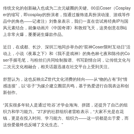
传统文化的创新融入也成为二次元破圈的关键。00后Coser（Cosplay
er的缩写，即cosplay的扮演者，指通过服饰道具扮演动漫、游戏等作
品中的角色——记者注）刘鲁泉表示，我们一直在尝试将经典IP与国
风元素结合，就像动画片《中国奇谭》和敦煌飞天，这类创意在B站
上非常火爆，屡屡诞生爆款作品。
近日，在成都、长沙、深圳三地同步举办的“双神Coser限时互动日”活
动上，小说《夜幕之下》和《我不是戏神》的角色林七夜和陈伶的Co
ser手握毛笔，与粉丝们共同绘制脸谱、书写剧情台词，让传统文化与
二次元文化相融合，相关话题迅速在社交平台上受到关注。
舒慧认为，这也反映出Z世代文化消费的转向——从“物的占有”到“情
感连接”，以“谷子”为媒介建立圈层共鸣，基于热爱进行自我表达和创
新创作。
“其实很多年轻人是通过‘吃谷’才学会海淘、拼团，还提升了自己的组
织力和学习能力。”27岁的社群组织者雷欧表示，“大家不光是在花
钱，更是在投入时间、学习能力、组织力——这一切都是出于爱，而
这份爱最终也反哺了文化生态。”