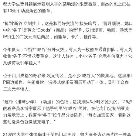
都大学生曹月颖展示着刚入手的某动漫的限定徽章，而她的包上已挂
有10余个动漫角色的徽章。
“抢到‘新谷’立刻挂上，这是和同好交流的‘接头暗号’。”曹月颖说。她口
中的“谷子”是英文“Goods”（商品）的音译，泛指漫画、‌动画、‌游戏等
IP衍生的二次元周边商品，如徽章、卡片、‌挂件等。
今年夏天，“吃谷”“晒谷”分外火热，有人为一枚徽章通宵排队，有人为
收集“谷子”不惜花费重金。这让人好奇，小小“谷子”究竟有何魔力？它
又缘何吸引年轻人？
位于四川成都的奇谷米·次元街区，是不少“吃谷人”的聚集地。这里集I
P周边贩售、主题餐饮、沉浸式娱乐及圈层互动于一体，吸引了众多
二次元年轻人。
“这种《排球少年》（动漫）的色纸，是我排队3小时才抢到的。”25岁
的程序员李博宇展示了他手机里的“晒谷”照片。在他专门定制的亚克
力展示架上，数百件“谷子”按作品分类陈列。“每次加班回家，看到这
些动漫角色就像被充电了。”
21岁的大学生张悦痴迷于某热门动画片，曾为凑齐该动画片的一整套