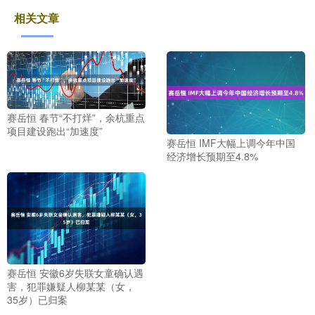
相关文章
赛岳恒 春节“不打烊”，余杭重点
项目建设跑出“加速度”
赛岳恒 IMF大幅上调今年中国
经济增长预期至4.8%
赛岳恒 安徽6岁失联女童确认遇
害，犯罪嫌疑人柳某某（女，
35岁）已归案