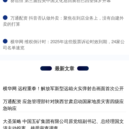
​赛岳恒 第三届拉美中国文化巡回展在巴西圣保罗开幕
​万通配资 抖音否认做外卖：聚焦在到店业务上，没有自建外
卖的打算
​横华网 维权倒计时：2025年这些股票诉讼时效到期，24家公
司名单速览
最新文章
横华网 远程重拳！解放军新型远箱火实弹射击画面首次公开
万通配资 应急管理部针对陕西甘肃启动国家地质灾害四级应
急响应
大圣策略 中国五矿集团有限公司原党组副书记、总经理国文
清主动投案，接受审查调查