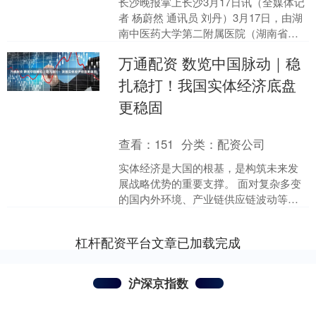
长沙晚报掌上长沙3月17日讯（全媒体记
者 杨蔚然 通讯员 刘丹）3月17日，由湖
南中医药大学第二附属医院（湖南省中
医院)主办，长沙市开福区卫生健康局、
万通配资 数览中国脉动｜稳
湖南第一师....
扎稳打！我国实体经济底盘
更稳固
查看：
151
分类：
配资公司
实体经济是大国的根基，是构筑未来发
展战略优势的重要支撑。 面对复杂多变
的国内外环境、产业链供应链波动等多
重挑战，我国精准施策、靶向发力，推
动工业、农业、服务业和....
杠杆配资平台文章已加载完成
沪深京指数